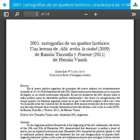
2001: cartografías de un quiebre histórico. Una lectura de <i>Allá, arriba, la ciudad</i> (2009) de Ramón Tarruella y <i>Pinamar</i> (2011) de Hernán Vanoli