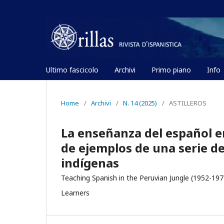
Ultimo fascicolo
Archivi
Primo piano
Info
Home
/
Archivi
/
N. 14 (2025)
/
ASTILLEROS
La enseñanza del español en
de ejemplos de una serie de
indígenas
Teaching Spanish in the Peruvian Jungle (1952-197
Learners