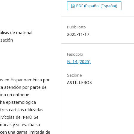
PDF (Español (España))
Pubblicato
álisis de material
2025-11-17
ización
Fascicolo
N. 14 (2025)
Sezione
idas en Hispanoamérica por
ASTILLEROS
ca atención por parte de
bina un enfoque
echa epistemológica
res cartillas utilizadas
vícolas del Perú. Se
nticas y se evalúa su
ecen una gama limitada de