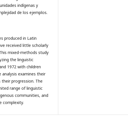
unidades indígenas y
mplejidad de los ejemplos.
es produced in Latin
e received little scholarly
s. This mixed-methods study
zing the linguistic
nd 1972 with children
 analysis examines their
their progression. The
ited range of linguistic
ndigenous communities, and
e complexity.