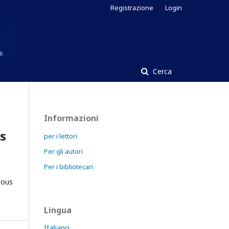
Registrazione
Login
Cerca
Informazioni
is
per i lettori
Per gli autori
Per i bibliotecari
nous
Lingua
Italiano