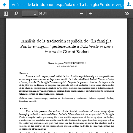
Análisis de la traducción española de “La famiglia Punto-e-virgola” perteneciente a <i>Filastrocche in cielo e in terra</i> de Gianni Rodari