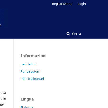
Registrazione
Login
Cerca
Informazioni
per i lettori
Per gli autori
Per i bibliotecari
stica
ta le
Lingua
per
Italiano