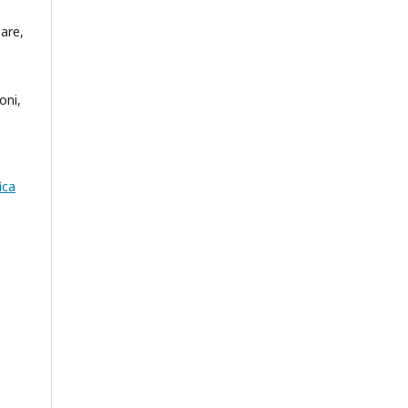
sare,
oni,
ica