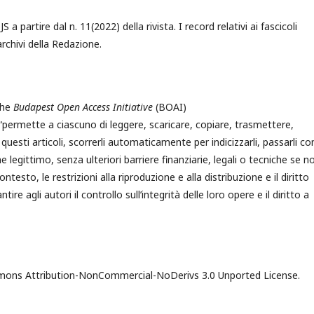
 a partire dal n. 11(2022) della rivista. I record relativi ai fascicoli
archivi della Redazione.
the
Budapest Open Access Initiative
(BOAI)
 “permette a ciascuno di leggere, scaricare, copiare, trasmettere,
di questi articoli, scorrerli automaticamente per indicizzarli, passarli c
e legittimo, senza ulteriori barriere finanziarie, legali o tecniche se n
testo, le restrizioni alla riproduzione e alla distribuzione e il diritto
e agli autori il controllo sull’integrità delle loro opere e il diritto a
mmons Attribution-NonCommercial-NoDerivs 3.0 Unported License.