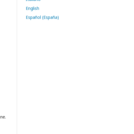
English
Español (España)
one.