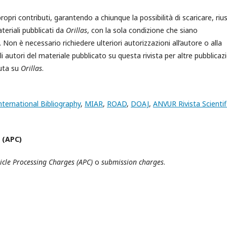
propri contributi, garantendo a chiunque la possibilità di scaricare, riu
teriali pubblicati da
Orillas
, con la sola condizione che siano
a. Non è necessario richiedere ulteriori autorizzazioni all’autore o alla
li autori del materiale pubblicato su questa rivista per altre pubblicazi
nuta su
Orillas
.
ternational Bibliography
,
MIAR
,
ROAD
,
DOAJ
,
ANVUR Rivista Scientif
 (APC)
ticle Processing Charges (APC)
o
submission charges
.