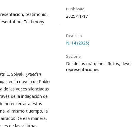
Pubblicato
presentación, testimonio,
2025-11-17
resentation, Testimony
Fascicolo
N. 14 (2025)
Sezione
Desde los márgenes. Retos, deven
representaciones
tri C. Spivak,
¿Pueden
agar, en la novela de Pablo
a de las voces silenciadas
través de la indagación de
 de no encerrar a estas
na, al mismo tiuempo, la
 narrador. De esa manera,
oces de las víctimas