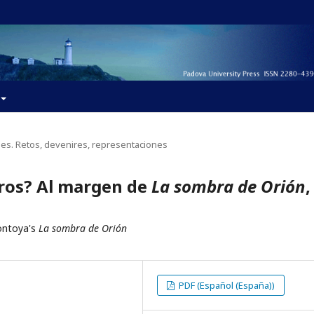
s. Retos, devenires, representaciones
ros? Al margen de
La sombra de Orión
,
ontoya's
La sombra de Orión
PDF (Español (España))