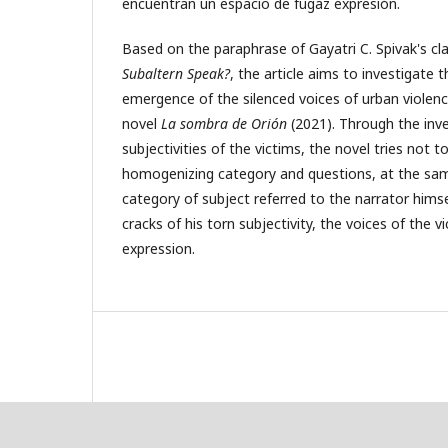
encuentran un espacio de fugaz expresión.
Based on the paraphrase of Gayatri C. Spivak's cl
Subaltern Speak?
, the article aims to investigate t
emergence of the silenced voices of urban violen
novel
La sombra de Orión
(2021). Through the inve
subjectivities of the victims, the novel tries not t
homogenizing category and questions, at the sam
category of subject referred to the narrator himsel
cracks of his torn subjectivity, the voices of the vi
expression.