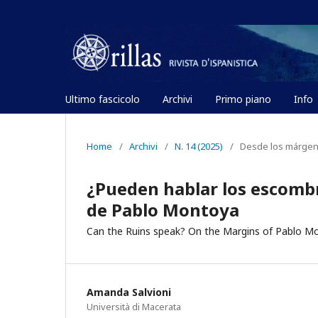
Ultimo fascicolo
Archivi
Primo piano
Info
Home
/
Archivi
/
N. 14 (2025)
/
Desde los márgene
¿Pueden hablar los escomb
de Pablo Montoya
Can the Ruins speak? On the Margins of Pablo M
Amanda Salvioni
Università di Macerata