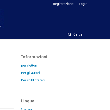
Registrazione
Login
Cerca
Informazioni
per i lettori
Per gli autori
Per i bibliotecari
Lingua
Italiano