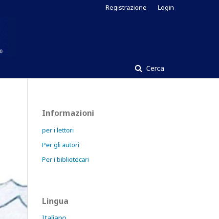
Registrazione
Login
Cerca
Informazioni
per i lettori
Per gli autori
Per i bibliotecari
Lingua
Italiano