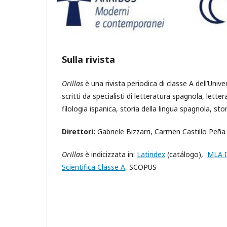
Sulla rivista
Orillas
è una rivista periodica di classe A dell’Unive
scritti da specialisti di letteratura spagnola, lette
filologia ispanica, storia della lingua spagnola, stor
Direttori:
Gabriele Bizzarri, Carmen Castillo Peña
Orillas
è indicizzata in:
Latindex
(catálogo),
MLA I
Scientifica Classe A
, SCOPUS